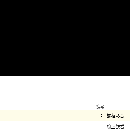
搜尋:
課程影音
線上觀看