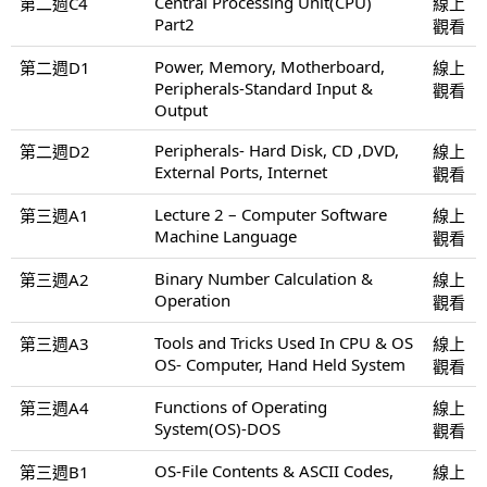
Central Processing Unit(CPU)
第二週C4
線上
Part2
觀看
Power, Memory, Motherboard,
第二週D1
線上
Peripherals-Standard Input &
觀看
Output
Peripherals- Hard Disk, CD ,DVD,
第二週D2
線上
External Ports, Internet
觀看
Lecture 2 – Computer Software
第三週A1
線上
Machine Language
觀看
Binary Number Calculation &
第三週A2
線上
Operation
觀看
Tools and Tricks Used In CPU & OS
第三週A3
線上
OS- Computer, Hand Held System
觀看
Functions of Operating
第三週A4
線上
System(OS)-DOS
觀看
OS-File Contents & ASCII Codes,
第三週B1
線上