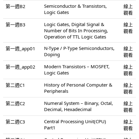
Semiconductor & Transistors,
第一週B2
線上
Logic Gates
觀看
Logic Gates, Digital Signal &
第一週B3
線上
Number of Bits In Processing,
觀看
Operation of TTL Logic Gates
N-Type / P-Type Semiconductors,
第一週_app01
線上
Doping
觀看
Modern Transistors – MOSFET,
第一週_app02
線上
Logic Gates
觀看
History of Personal Computer &
第二週C1
線上
Peripherals
觀看
Numeral System – Binary, Octal,
第二週C2
線上
Decimal, Hexadecimal
觀看
Central Processing Unit(CPU)
第二週C3
線上
Part1
觀看