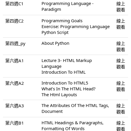
Programming Language -
第四週C1
線上
Paradigm
觀看
Programming Goals
第四週C2
線上
Exercise: Programming Language
觀看
Python Script
About Python
第四週_py
線上
觀看
Lecture 3- HTML Markup
第六週A1
線上
Language
觀看
Introduction To HTML
Introduction To HTML5
第六週A2
線上
What’s In The HTML Head?
觀看
The Html Layouts
The Attributes Of The HTML Tags,
第六週A3
線上
Document
觀看
HTML Headings & Paragraphs,
第六週B1
線上
Formatting Of Words
觀看