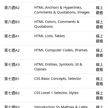
HTML Anchors & Hyperlinks,
第六週B2
線上
Comments & Quotations, Images
觀看
HTML Colors, Comments &
第六週B3
線上
Quotations
觀看
HTML Lists, Tables
第七週A1
線上
觀看
HTML Computer Codes, Iframes
第七週A2
線上
觀看
HTML Entities, Symbols, Id &
第七週A3
線上
Classes
觀看
CSS Basic Concepts, Selector
第七週B1
線上
觀看
CSS Level 1 Selector, Styles
第七週B2
線上
觀看
Introduction To Mathjax & Latex
第七週B3
線上