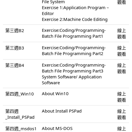
File System
觀看
Exercise 1:Application Program –
Editor
Exercise 2:Machine Code Editing
Exercise:Coding/Programming-
第三週B2
線上
Batch File Programming Part1
觀看
Exercise:Coding/Programming-
第三週B3
線上
Batch File Programming Part2
觀看
Exercise:Coding/Programming-
第三週B4
線上
Batch File Programming Part3
觀看
System Software/ Application
Software
About Win10
第四週_Win10
線上
觀看
About Install PSPad
第四週
線上
_Install_PSPad
觀看
About MS-DOS
第四週_msdos1
線上