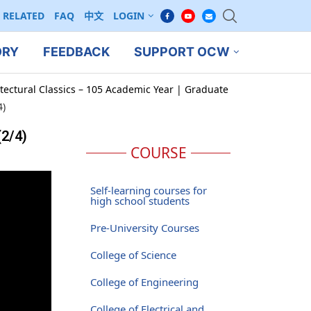
RELATED
FAQ
中文
LOGIN
ORY
FEEDBACK
SUPPORT OCW
tectural Classics – 105 Academic Year | Graduate
)
/4)
COURSE
Self-learning courses for
high school students
Pre-University Courses
College of Science
College of Engineering
College of Electrical and