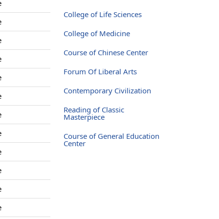
e
College of Life Sciences
e
College of Medicine
e
Course of Chinese Center
e
Forum Of Liberal Arts
e
Contemporary Civilization
e
Reading of Classic
e
Masterpiece
e
Course of General Education
Center
e
e
e
e