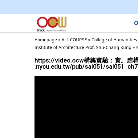
O
Homepage
»
ALL COURSE
»
College of Humanities
Institute of Architecture Prof. Shu-Chang Kung
»
https://video.ocw構築實驗：實。
.nycu.edu.tw/pub/sal051/sal051_ch