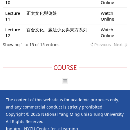
10
Online
Lecture
正太文化與偽娘
Watch
11
Online
Lecture
百合文化、魔法少女與東方系列
Watch
12
Online
Showing 1 to 15 of 15 entries
Previous
Next
COURSE
The content of this website is for academic purposes only,
and any commercial conduct is strictly prohibited.
Copyright © 2026 National Yang Ming Chiao Tung University
All Rights Reserved
Inquiry：NYCU Center for eLearning