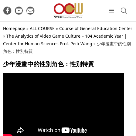
Homepage
»
ALL COURSE
»
Course of General Education Center
»
The Analytics of Video Game Culture – 104 Academic Year |
Center for Human Sciences Prof. Peiti Wang
»
少年漫畫中的性別
角色：性別特質
少年漫畫中的性別角色：性別特質