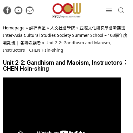
Homepage
»
課程專區
»
人文社會學院
»
亞際文化研究學會暑期班
Inter-Asia Cultural Studies Society Summer School – 103學年度
暑期班 | 各場次講者
»
Unit 2-2: Gandhism and Maoism,
Instructors：CHEN Hsin-shing
Unit 2-2: Gandhism and Maoism, Instructors：
CHEN Hsin-shing