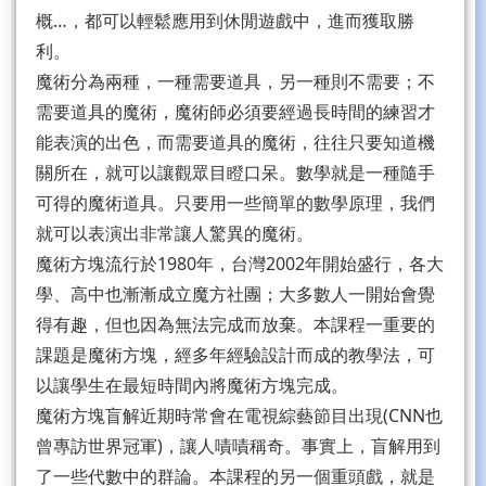
概…，都可以輕鬆應用到休閒遊戲中，進而獲取勝
利。
魔術分為兩種，一種需要道具，另一種則不需要；不
需要道具的魔術，魔術師必須要經過長時間的練習才
能表演的出色，而需要道具的魔術，往往只要知道機
關所在，就可以讓觀眾目瞪口呆。數學就是一種隨手
可得的魔術道具。只要用一些簡單的數學原理，我們
就可以表演出非常讓人驚異的魔術。
魔術方塊流行於1980年，台灣2002年開始盛行，各大
學、高中也漸漸成立魔方社團；大多數人一開始會覺
得有趣，但也因為無法完成而放棄。本課程一重要的
課題是魔術方塊，經多年經驗設計而成的教學法，可
以讓學生在最短時間內將魔術方塊完成。
魔術方塊盲解近期時常會在電視綜藝節目出現(CNN也
曾專訪世界冠軍)，讓人嘖嘖稱奇。事實上，盲解用到
了一些代數中的群論。本課程的另一個重頭戲，就是