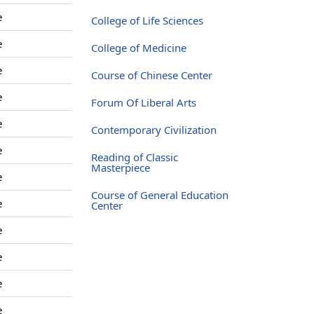
e
College of Life Sciences
e
College of Medicine
e
Course of Chinese Center
e
Forum Of Liberal Arts
e
Contemporary Civilization
e
Reading of Classic
Masterpiece
e
Course of General Education
e
Center
e
e
e
e