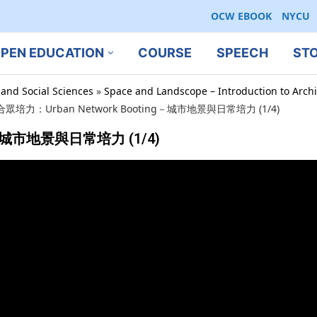
OCW EBOOK
NYCU
PEN EDUCATION
COURSE
SPEECH
ST
 and Social Sciences
»
Space and Landscope – Introduction to Archi
合眾培力：Urban Network Booting－城市地景與日常培力 (1/4)
g－城市地景與日常培力 (1/4)