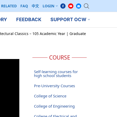
RELATED
FAQ
中文
LOGIN
ORY
FEEDBACK
SUPPORT OCW
tectural Classics – 105 Academic Year | Graduate
COURSE
Self-learning courses for
high school students
Pre-University Courses
College of Science
College of Engineering
College of Electrical and