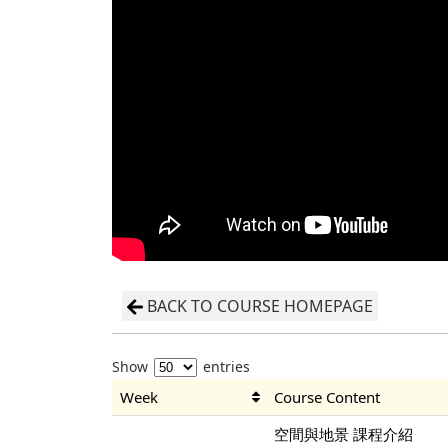
BACK TO COURSE HOMEPAGE
Show
entries
Week
Course Content
空間與地景 課程介紹