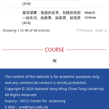
(3/4)
凝視迴響：無盡的名單。別樣的色彩
Watch
Online
—如生活、如敘事、如裝置、如地景
(4/4)
Showing 1 to 48 of 48 entries
Previous
Next
COURSE
The content of this website is for academic purposes only,
and any commercial conduct is strictly prohibited.
Copyright © 2026 National Yang Ming Chiao Tung University
All Rights Reserved
Inquiry：NYCU Center for eLearning
E-Mail：ocw@nycu.edu.tw