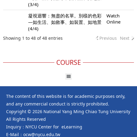
(3/4)
凝視迴響：無盡的名單。別樣的色彩
Watch
Online
—如生活、如敘事、如裝置、如地景
(4/4)
Showing 1 to 48 of 48 entries
Previous
Next
COURSE
The content of this website is for academic purposes only,
and any commercial conduct is strictly prohibited.
Copyright © 2026 National Yang Ming Chiao Tung University
All Rights Reserved
Inquiry：NYCU Center for eLearning
E-Mail：ocw@nycu.edu.tw