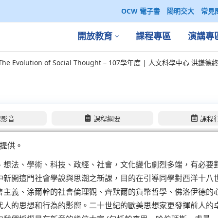
OCW 電子書
陽明交大
常見
開放教育
課程專區
演講專
 Evolution of Social Thought – 107學年度 | 人文科學中心 洪
程影音
課程綱要
課程
提供。
、想法、學術、科技、政經、社會，文化變化劇烈多端，有必要
中新開這門社會學說與思潮之新課，目的在引導同學對西洋十八
會主義、涂爾幹的社會倫理觀、齊默爾的貨幣哲學、佛洛伊德的
代人的思想和行為的影嚮。二十世紀的歐美思想家更發揮前人的