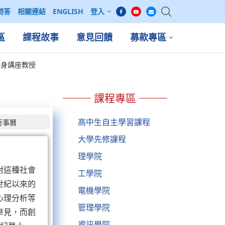
問答
相關連結
ENGLISH
登入
區
課程故事
意見回饋
募款專區
鎌德終身講座教授
課程專區
高中生自主學習課程
行事曆
大學先修課程
理學院
對這種社會
工學院
世紀以來的
電機學院
心理分析等
管理學院
卓見，而創
資訊學院