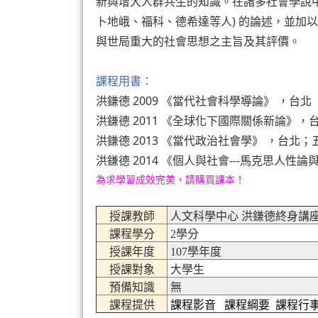
新與增大人群共生的知識。在諸多社會學說中
卜地峨、福科、德希達等人) 的論述，並加
與世局重大的社會思想之主旨及其評價。
課程用書：
洪鎌德 2009 《當代社會科學導論》 ，台北
洪鎌德 2011 《全球化下國際關係新論》，
洪鎌德 2013 《當代政治社會學》 ，台北；
洪鎌德 2014 《個人與社會---馬克思人
為求學習成效完美，請購買課本！
授課教師
人文科學中心 洪鎌德終身講
課程學分
2學分
授課年度
107學年度
授課對象
大學生
預備知識
無
課程提供
課程影音
課程綱要
課程行