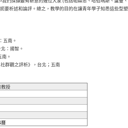
我們採擷最有新意的幾位大家 (包括帕森思、哈伯瑪斯、盧曼
以扼要析述和論評。總之，教學的目的在讓青年學子知悉這些型
 ：五南。
台北：揚智。
五南。
性論與社群觀之評析》，台北；五南
座教授
事曆