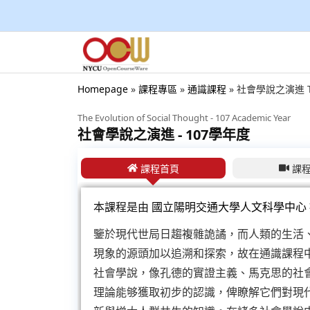
Homepage
»
課程專區
»
通識課程
»
社會學說之演進 The
The Evolution of Social Thought - 107 Academic Year
社會學說之演進 - 107學年度
課程首頁
課
本課程是由
國立陽明交通大學人文科學中心
鑒於現代世局日趨複雜詭譎，而人類的生活
現象的源頭加以追溯和探索，故在通識課程
社會學說，像孔德的實證主義、馬克思的社
理論能够獲取初步的認識，俾瞭解它們對現