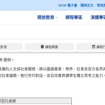
OCW 電子書
陽明交大
常見
開放教育
課程專區
演講專
程影音
課程綱要
課程
所
提供。
具備的人文與社會關懷，將以邀請產業、學界、社會及官方各界
的社會議題，進行世代對話，並且培養修課學生獨立思考之能力
邱羽凡老師