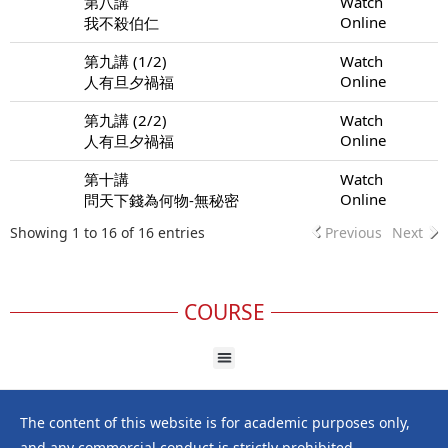
第八講
Watch
Online
我不殺伯仁
第九講 (1/2)
Watch
Online
人有旦夕禍福
第九講 (2/2)
Watch
Online
人有旦夕禍福
第十講
Watch
Online
問天下錢為何物-無秘密
Showing 1 to 16 of 16 entries
Previous
Next
COURSE
The content of this website is for academic purposes only,
and any commercial conduct is strictly prohibited.