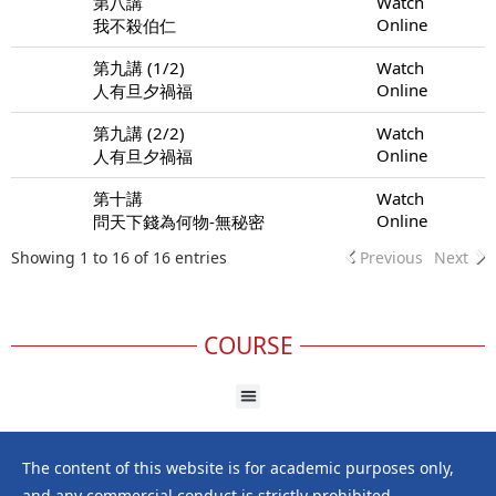
第八講
Watch
Online
我不殺伯仁
第九講 (1/2)
Watch
Online
人有旦夕禍福
第九講 (2/2)
Watch
Online
人有旦夕禍福
第十講
Watch
Online
問天下錢為何物-無秘密
Showing 1 to 16 of 16 entries
Previous
Next
COURSE
The content of this website is for academic purposes only,
and any commercial conduct is strictly prohibited.