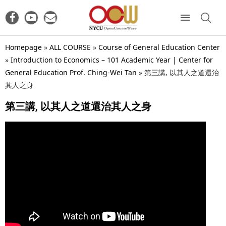
Homepage
»
ALL COURSE
»
Course of General Education Center
»
Introduction to Economics – 101 Academic Year | Center for
General Education Prof. Ching-Wei Tan
»
第三講, 以其人之道還治
其人之身
第三講, 以其人之道還治其人之身