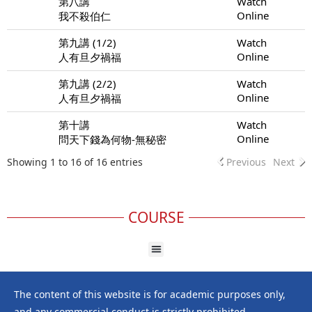
第八講
Watch
Online
我不殺伯仁
第九講 (1/2)
Watch
Online
人有旦夕禍福
第九講 (2/2)
Watch
Online
人有旦夕禍福
第十講
Watch
Online
問天下錢為何物-無秘密
Showing 1 to 16 of 16 entries
Previous
Next
COURSE
The content of this website is for academic purposes only,
and any commercial conduct is strictly prohibited.