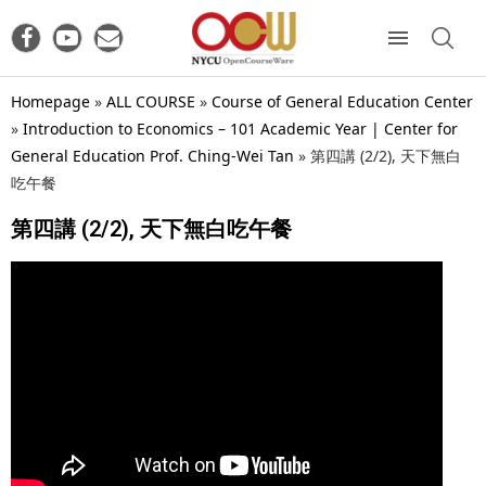
Homepage
»
ALL COURSE
»
Course of General Education Center
»
Introduction to Economics – 101 Academic Year | Center for
General Education Prof. Ching-Wei Tan
»
第四講 (2/2), 天下無白
吃午餐
第四講 (2/2), 天下無白吃午餐