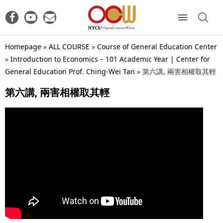
Homepage
»
ALL COURSE
»
Course of General Education Center
»
Introduction to Economics – 101 Academic Year | Center for
General Education Prof. Ching-Wei Tan
»
第六講, 兩害相權取其輕
第六講, 兩害相權取其輕