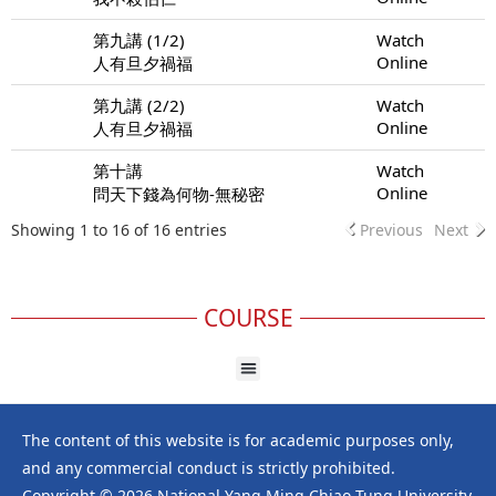
第九講 (1/2)
Watch
Online
人有旦夕禍福
第九講 (2/2)
Watch
Online
人有旦夕禍福
第十講
Watch
Online
問天下錢為何物-無秘密
Showing 1 to 16 of 16 entries
Previous
Next
COURSE
The content of this website is for academic purposes only,
and any commercial conduct is strictly prohibited.
Copyright © 2026 National Yang Ming Chiao Tung University