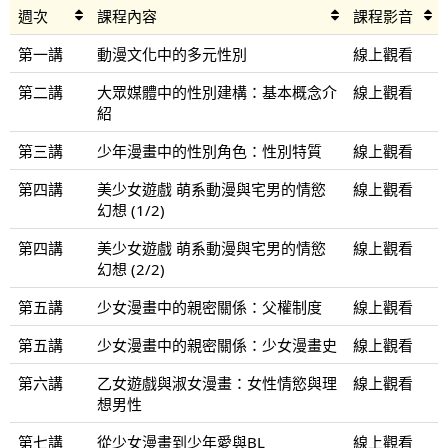
週次
課程內容
課程影音
第一講
動漫文化中的多元性別
線上觀看
第二講
大眾媒體中的性別建構：基本概念介
線上觀看
紹
第三講
少年漫畫中的性別角色：性別特質
線上觀看
第四講
美少女遊戲 萌系動漫與宅男的情慾
線上觀看
幻想 (1/2)
第四講
美少女遊戲 萌系動漫與宅男的情慾
線上觀看
幻想 (2/2)
第五講
少女漫畫中的親密關係：父權制度
線上觀看
第五講
少女漫畫中的親密關係：少女漫畫史
線上觀看
第六講
乙女遊戲與淑女漫畫：女性情慾與理
線上觀看
想男性
第七講
從少女漫畫到少年愛與BL
線上觀看