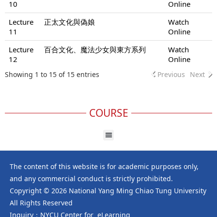
10
Online
Lecture
正太文化與偽娘
Watch
11
Online
Lecture
百合文化、魔法少女與東方系列
Watch
12
Online
Showing 1 to 15 of 15 entries
Previous
Next
COURSE
The content of this website is for academic purposes only,
and any commercial conduct is strictly prohibited.
Copyright © 2026 National Yang Ming Chiao Tung University
All Rights Reserved
Inquiry：NYCU Center for eLearning