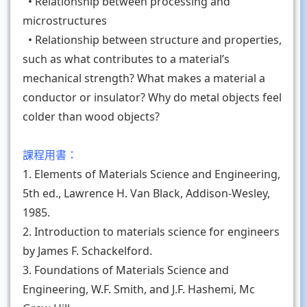
• Relationship between processing and
microstructures
• Relationship between structure and properties,
such as what contributes to a material’s
mechanical strength? What makes a material a
conductor or insulator? Why do metal objects feel
colder than wood objects?
課程用書：
1. Elements of Materials Science and Engineering,
5th ed., Lawrence H. Van Black, Addison-Wesley,
1985.
2. Introduction to materials science for engineers
by James F. Schackelford.
3. Foundations of Materials Science and
Engineering, W.F. Smith, and J.F. Hashemi, Mc