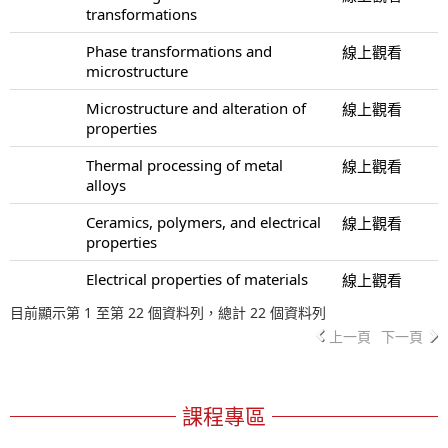
transformations
Phase transformations and
線上觀看
microstructure
Microstructure and alteration of
線上觀看
properties
Thermal processing of metal
線上觀看
alloys
Ceramics, polymers, and electrical
線上觀看
properties
Electrical properties of materials
線上觀看
目前顯示第 1 至第 22 個資料列，總計 22 個資料列
上一頁
下一頁
課程專區