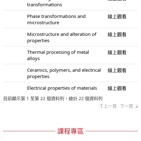
transformations
Phase transformations and
線上觀看
microstructure
Microstructure and alteration of
線上觀看
properties
Thermal processing of metal
線上觀看
alloys
Ceramics, polymers, and electrical
線上觀看
properties
Electrical properties of materials
線上觀看
目前顯示第 1 至第 22 個資料列，總計 22 個資料列
上一頁
下一頁
課程專區