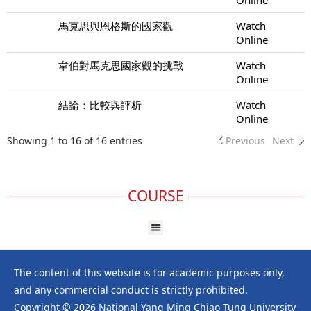
馬克思與恩格斯的國家觀
Watch
Online
韋伯對馬克思國家觀的挑戰
Watch
Online
結論：比較與評析
Watch
Online
Showing 1 to 16 of 16 entries
Previous
Next
COURSE
The content of this website is for academic purposes only,
and any commercial conduct is strictly prohibited.
Copyright © 2026 National Yang Ming Chiao Tung University