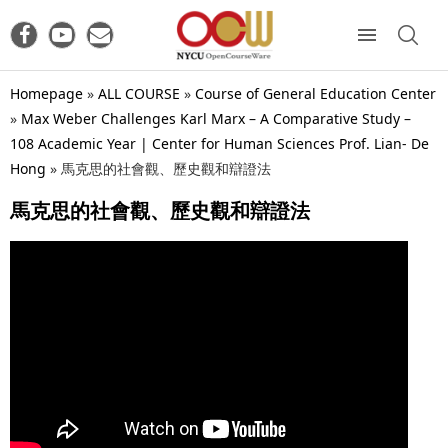
Homepage
»
ALL COURSE
»
Course of General Education Center
»
Max Weber Challenges Karl Marx – A Comparative Study –
108 Academic Year | Center for Human Sciences Prof. Lian- De
Hong
»
馬克思的社會觀、歷史觀和辯證法
馬克思的社會觀、歷史觀和辯證法