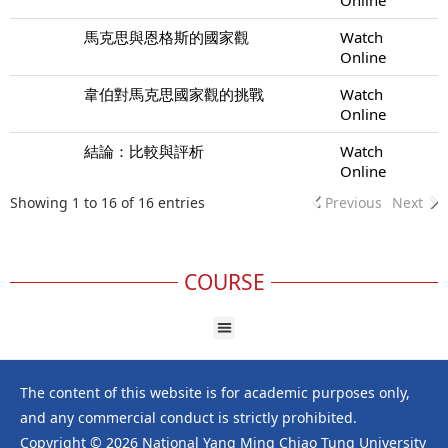
馬克思與恩格斯的國家觀
Watch
Online
韋伯對馬克思國家觀的挑戰
Watch
Online
結論：比較與評析
Watch
Online
Showing 1 to 16 of 16 entries
Previous
Next
COURSE
The content of this website is for academic purposes only,
and any commercial conduct is strictly prohibited.
Copyright © 2026 National Yang Ming Chiao Tung University