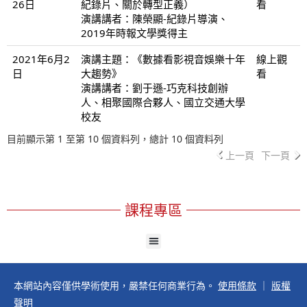
26日
紀錄片、關於轉型正義）
看
演講講者：陳榮顯-紀錄片導演、
2019年時報文學獎得主
2021年6月2
演講主題：《數據看影視音娛樂十年
線上觀
日
大趨勢》
看
演講講者：劉于遜-巧克科技創辦
人、相聚國際合夥人、國立交通大學
校友
目前顯示第 1 至第 10 個資料列，總計 10 個資料列
上一頁
下一頁
課程專區
本網站內容僅供學術使用，嚴禁任何商業行為。
使用條款
｜
版權
聲明