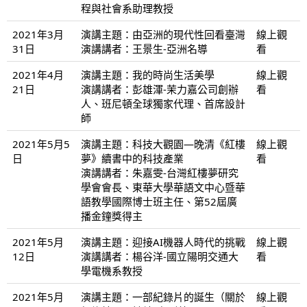
程與社會系助理教授
2021年3月
演講主題：由亞洲的現代性回看臺灣
線上觀
31日
演講講者：王景生-亞洲名導
看
2021年4月
演講主題：我的時尚生活美學
線上觀
21日
演講講者：彭雄渾-茉力嘉公司創辦
看
人、班尼頓全球獨家代理、首席設計
師
2021年5月5
演講主題：科技大觀園—晚清《紅樓
線上觀
日
夢》續書中的科技產業
看
演講講者：朱嘉雯-台灣紅樓夢研究
學會會長、東華大學華語文中心暨華
語教學國際博士班主任、第52屆廣
播金鐘獎得主
2021年5月
演講主題：迎接AI機器人時代的挑戰
線上觀
12日
演講講者：楊谷洋-國立陽明交通大
看
學電機系教授
2021年5月
演講主題：一部紀錄片的誕生（關於
線上觀