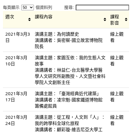
每頁顯示
個資料列
搜尋:
週次
課程內容
課程
影音
2021年3月3
演講主題：為何讀歷史
線上觀
日
演講講者：吳密察-國立故宮博物院
看
院長
2021年3月
演講主題：家園互依：我的生態人文
線上觀
10日
故事
看
演講講者：林益仁-台北醫學大學醫
學人文研究所副教授、人文暨社會科
學院人文創新主任
2021年3月
演講主題：「臺灣經典近代建築」
線上觀
17日
演講講者：凌宗魁-國家鐵道博物館
看
籌備處館員
2021年3月
演講主題：從工程，人文到「人」：
線上觀
24日
我的跨學科全球化旅程
看
演講講者：顧彩璇-維吉尼亞大學工