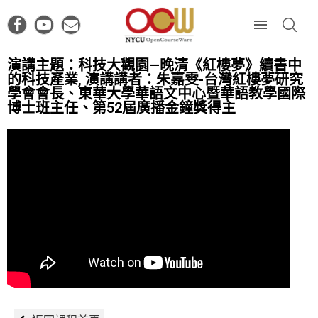
演講主題：科技大觀園—晚清《紅樓夢》續書中
的科技產業, 演講講者：朱嘉雯-台灣紅樓夢研究
學會會長、東華大學華語文中心暨華語教學國際
博士班主任、第52屆廣播金鐘獎得主