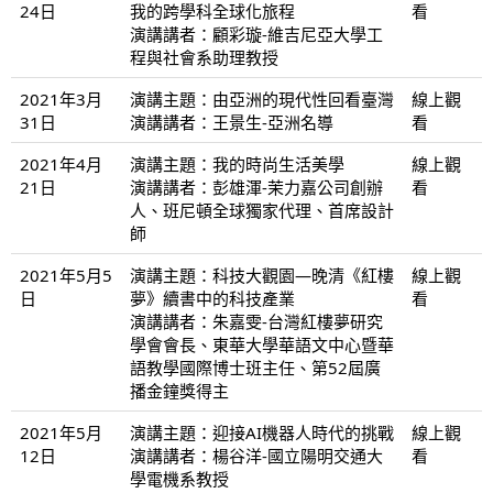
24日
我的跨學科全球化旅程
看
演講講者：顧彩璇-維吉尼亞大學工
程與社會系助理教授
2021年3月
演講主題：由亞洲的現代性回看臺灣
線上觀
31日
演講講者：王景生-亞洲名導
看
2021年4月
演講主題：我的時尚生活美學
線上觀
21日
演講講者：彭雄渾-茉力嘉公司創辦
看
人、班尼頓全球獨家代理、首席設計
師
2021年5月5
演講主題：科技大觀園—晚清《紅樓
線上觀
日
夢》續書中的科技產業
看
演講講者：朱嘉雯-台灣紅樓夢研究
學會會長、東華大學華語文中心暨華
語教學國際博士班主任、第52屆廣
播金鐘獎得主
2021年5月
演講主題：迎接AI機器人時代的挑戰
線上觀
12日
演講講者：楊谷洋-國立陽明交通大
看
學電機系教授