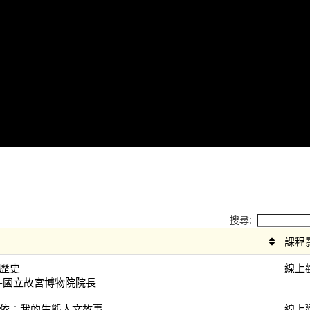
搜尋:
課程
歷史
線上
-國立故宮博物院院長
依：我的生態人文故事
線上