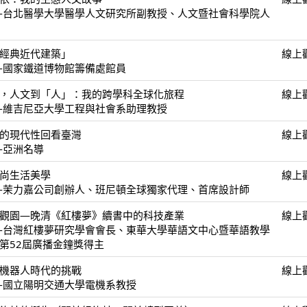
-台北醫學大學醫學人文研究所副教授、人文暨社會科學院人
經典近代建築」
線上
-國家鐵道博物館籌備處館員
，人文到「人」：我的跨學科全球化旅程
線上
-維吉尼亞大學工程與社會系助理教授
的現代性回看臺灣
線上
-亞洲名導
尚生活美學
線上
-茉力嘉公司創辦人、班尼頓全球獨家代理、首席設計師
觀園—晚清《紅樓夢》續書中的科技產業
線上
-台灣紅樓夢研究學會會長、東華大學華語文中心暨華語教學
第52屆廣播金鐘獎得主
I機器人時代的挑戰
線上
-國立陽明交通大學電機系教授