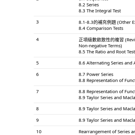
8.2 Series
8.3 The Integral Test
3
8.1-8.3的補充例題 (Other Exa
8.4 Comparison Tests
4
正項級數斂散性的複習 (Review of 
Non-negative Terms)
8.5 The Ratio and Root Tes
5
8.6 Alternating Series and
6
8.7 Power Series
8.8 Representation of Func
7
8.8 Representation of Func
8.9 Taylor Series and Macla
8
8.9 Taylor Series and Macla
9
8.9 Taylor Series and Macla
10
Rearrangement of Series a