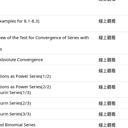
mples for 8.1-8.3)
線上觀看
the Test for Convergence of Series with
線上觀看
ts
 Absolute Convergence
線上觀看
線上觀看
tions as Power Series(1/2)
tions as Power Series(2/2)
線上觀看
urin Series(1/3)
urin Series(2/3)
線上觀看
urin Series(3/3)
線上觀看
nd Binomial Series
線上觀看