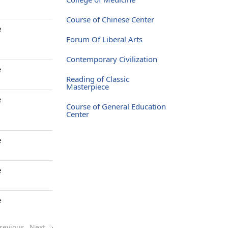
Course of Chinese Center
e
Forum Of Liberal Arts
Contemporary Civilization
e
Reading of Classic
Masterpiece
e
Course of General Education
Center
e
e
e
revious
Next