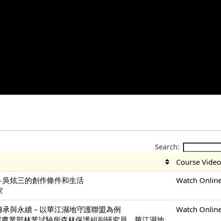
Search:
Course Vide
～吳炫三的創作條件和生活
Watch Onlin
家
傳承與永續－以華江濕地守護聯盟為例
Watch Onlin
政院農業部林業試驗所森林保護組副研究員、華江濕地