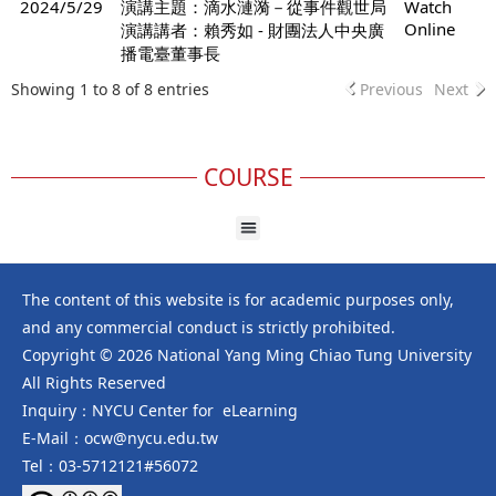
2024/5/29
演講主題：滴水漣漪－從事件觀世局
Watch
Online
演講講者：賴秀如 - 財團法人中央廣
播電臺董事長
Showing 1 to 8 of 8 entries
Previous
Next
COURSE
The content of this website is for academic purposes only,
and any commercial conduct is strictly prohibited.
Copyright © 2026 National Yang Ming Chiao Tung University
All Rights Reserved
Inquiry：NYCU Center for eLearning
E-Mail：ocw@nycu.edu.tw
Tel：03-5712121#56072