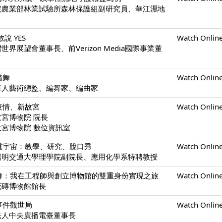
政院農業部林業試驗所森林保護組副研究員、華江濕地
說 YES
Watch Onlin
世界展望會董事長、前Verizon Media國際事業董
踏舞
Watch Onlin
夢舞人藝術總監、編舞家、編曲家
疫情、新故宮
Watch Onlin
故宮博物院 院長
博物院 數位資訊室
重宇宙：教學、研究、脫口秀
Watch Onlin
立陽明交通大學理學院副院長、應用化學系特聘教授
舞：我在工程師與創立博物館的雙重身份實現之旅
Watch Onlin
花磚博物館館長
事件觀世局
Watch Onlin
團法人中央廣播電臺董事長