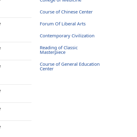
Course of Chinese Center
e
Forum Of Liberal Arts
Contemporary Civilization
Reading of Classic
e
Masterpiece
Course of General Education
e
Center
e
e
e