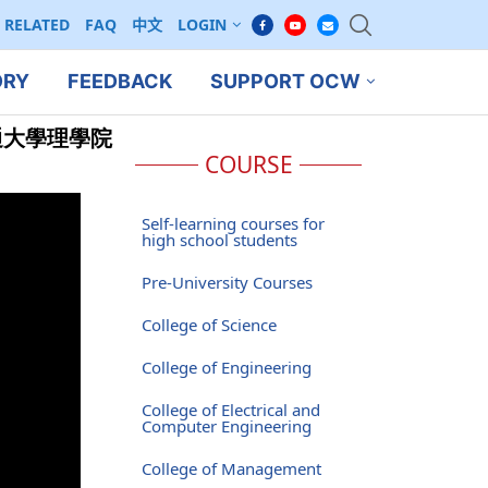
RELATED
FAQ
中文
LOGIN
ORY
FEEDBACK
SUPPORT OCW
通大學理學院
COURSE
Self-learning courses for
high school students
Pre-University Courses
College of Science
College of Engineering
College of Electrical and
Computer Engineering
College of Management