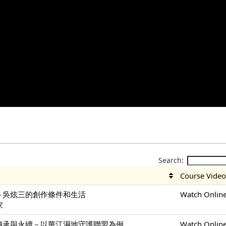
Search:
Course Vide
～吳炫三的創作條件和生活
Watch Onlin
家
傳承與永續－以華江濕地守護聯盟為例
Watch Onlin