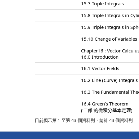
15.7 Triple Integrals
15.8 Triple Integrals in Cyl
15.9 Triple Integrals in Sp
15.10 Change of Variables i
Chapter16 : Vector Calculu
16.0 Introduction
16.1 Vector Fields
16.2 Line (Curve) Integrals
16.3 The Fundamental Theo
16.4 Green's Theorem
(‘二維’的微積分基本定理)
目前顯示第 1 至第 43 個資料列，總計 43 個資料列