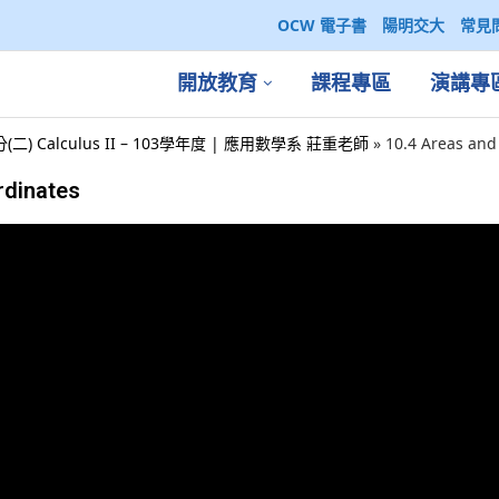
OCW 電子書
陽明交大
常見
開放教育
課程專區
演講專
(二) Calculus II – 103學年度 | 應用數學系 莊重老師
»
10.4 Areas and
rdinates