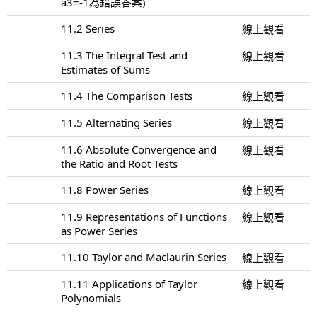
a3=-1為錯誤答案)
11.2 Series
線上觀看
11.3 The Integral Test and
線上觀看
Estimates of Sums
11.4 The Comparison Tests
線上觀看
11.5 Alternating Series
線上觀看
11.6 Absolute Convergence and
線上觀看
the Ratio and Root Tests
11.8 Power Series
線上觀看
11.9 Representations of Functions
線上觀看
as Power Series
11.10 Taylor and Maclaurin Series
線上觀看
11.11 Applications of Taylor
線上觀看
Polynomials