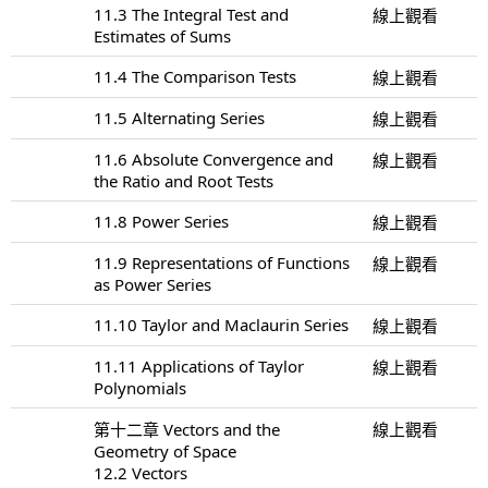
11.3 The Integral Test and
線上觀看
Estimates of Sums
11.4 The Comparison Tests
線上觀看
11.5 Alternating Series
線上觀看
11.6 Absolute Convergence and
線上觀看
the Ratio and Root Tests
11.8 Power Series
線上觀看
11.9 Representations of Functions
線上觀看
as Power Series
11.10 Taylor and Maclaurin Series
線上觀看
11.11 Applications of Taylor
線上觀看
Polynomials
第十二章 Vectors and the
線上觀看
Geometry of Space
12.2 Vectors