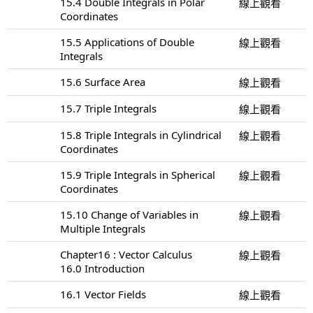
15.4 Double Integrals in Polar
線上觀看
Coordinates
15.5 Applications of Double
線上觀看
Integrals
15.6 Surface Area
線上觀看
15.7 Triple Integrals
線上觀看
15.8 Triple Integrals in Cylindrical
線上觀看
Coordinates
15.9 Triple Integrals in Spherical
線上觀看
Coordinates
15.10 Change of Variables in
線上觀看
Multiple Integrals
Chapter16 : Vector Calculus
線上觀看
16.0 Introduction
16.1 Vector Fields
線上觀看