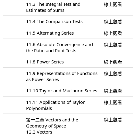
11.3 The Integral Test and
線上觀看
Estimates of Sums
11.4 The Comparison Tests
線上觀看
11.5 Alternating Series
線上觀看
11.6 Absolute Convergence and
線上觀看
the Ratio and Root Tests
11.8 Power Series
線上觀看
11.9 Representations of Functions
線上觀看
as Power Series
11.10 Taylor and Maclaurin Series
線上觀看
11.11 Applications of Taylor
線上觀看
Polynomials
第十二章 Vectors and the
線上觀看
Geometry of Space
12.2 Vectors