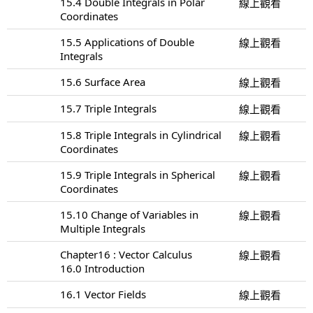
15.4 Double Integrals in Polar
線上觀看
Coordinates
15.5 Applications of Double
線上觀看
Integrals
15.6 Surface Area
線上觀看
15.7 Triple Integrals
線上觀看
15.8 Triple Integrals in Cylindrical
線上觀看
Coordinates
15.9 Triple Integrals in Spherical
線上觀看
Coordinates
15.10 Change of Variables in
線上觀看
Multiple Integrals
Chapter16 : Vector Calculus
線上觀看
16.0 Introduction
16.1 Vector Fields
線上觀看