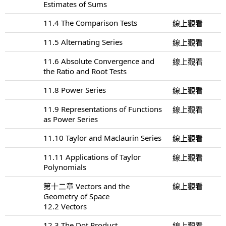
Estimates of Sums
11.4 The Comparison Tests
線上觀看
11.5 Alternating Series
線上觀看
11.6 Absolute Convergence and
線上觀看
the Ratio and Root Tests
11.8 Power Series
線上觀看
11.9 Representations of Functions
線上觀看
as Power Series
11.10 Taylor and Maclaurin Series
線上觀看
11.11 Applications of Taylor
線上觀看
Polynomials
第十二章 Vectors and the
線上觀看
Geometry of Space
12.2 Vectors
12.3 The Dot Product
線上觀看