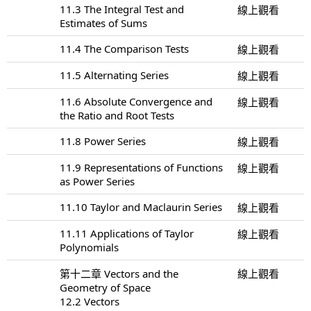
11.3 The Integral Test and
線上觀看
Estimates of Sums
11.4 The Comparison Tests
線上觀看
11.5 Alternating Series
線上觀看
11.6 Absolute Convergence and
線上觀看
the Ratio and Root Tests
11.8 Power Series
線上觀看
11.9 Representations of Functions
線上觀看
as Power Series
11.10 Taylor and Maclaurin Series
線上觀看
11.11 Applications of Taylor
線上觀看
Polynomials
第十二章 Vectors and the
線上觀看
Geometry of Space
12.2 Vectors