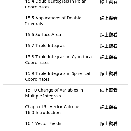
15.4 Double Integrals in Polar
線上觀看
Coordinates
15.5 Applications of Double
線上觀看
Integrals
15.6 Surface Area
線上觀看
15.7 Triple Integrals
線上觀看
15.8 Triple Integrals in Cylindrical
線上觀看
Coordinates
15.9 Triple Integrals in Spherical
線上觀看
Coordinates
15.10 Change of Variables in
線上觀看
Multiple Integrals
Chapter16 : Vector Calculus
線上觀看
16.0 Introduction
16.1 Vector Fields
線上觀看