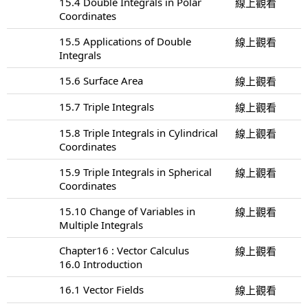
15.4 Double Integrals in Polar
線上觀看
Coordinates
15.5 Applications of Double
線上觀看
Integrals
15.6 Surface Area
線上觀看
15.7 Triple Integrals
線上觀看
15.8 Triple Integrals in Cylindrical
線上觀看
Coordinates
15.9 Triple Integrals in Spherical
線上觀看
Coordinates
15.10 Change of Variables in
線上觀看
Multiple Integrals
Chapter16 : Vector Calculus
線上觀看
16.0 Introduction
16.1 Vector Fields
線上觀看