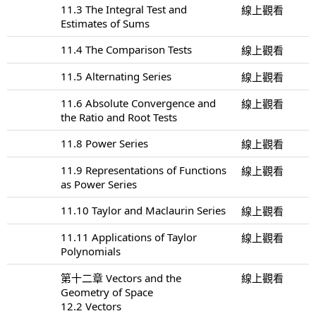
11.3 The Integral Test and
線上觀看
Estimates of Sums
11.4 The Comparison Tests
線上觀看
11.5 Alternating Series
線上觀看
11.6 Absolute Convergence and
線上觀看
the Ratio and Root Tests
11.8 Power Series
線上觀看
11.9 Representations of Functions
線上觀看
as Power Series
11.10 Taylor and Maclaurin Series
線上觀看
11.11 Applications of Taylor
線上觀看
Polynomials
第十二章 Vectors and the
線上觀看
Geometry of Space
12.2 Vectors