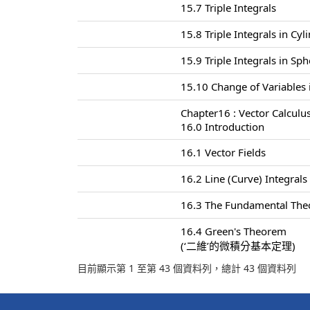
15.7 Triple Integrals
15.8 Triple Integrals in Cyl
15.9 Triple Integrals in Sp
15.10 Change of Variables i
Chapter16 : Vector Calculu
16.0 Introduction
16.1 Vector Fields
16.2 Line (Curve) Integrals
16.3 The Fundamental Theo
16.4 Green's Theorem
(‘二維’的微積分基本定理)
目前顯示第 1 至第 43 個資料列，總計 43 個資料列