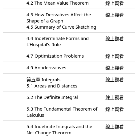
4.2 The Mean Value Theorem
線上觀看
4.3 How Derivatives Affect the
線上觀看
Shape of a Graph
4.5 Summary of Curve Sketching
4.4 Indeterminate Forms and
線上觀看
L’Hospital’s Rule
4.7 Optimization Problems
線上觀看
4.9 Antiderivatives
線上觀看
第五章 Integrals
線上觀看
5.1 Areas and Distances
5.2 The Definite Integral
線上觀看
5.3 The Fundamental Theorem of
線上觀看
Calculus
5.4 Indefinite Integrals and the
線上觀看
Net Change Theorem