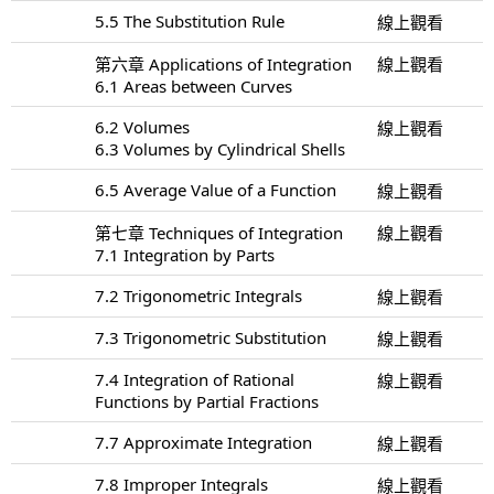
5.5 The Substitution Rule
線上觀看
第六章 Applications of Integration
線上觀看
6.1 Areas between Curves
6.2 Volumes
線上觀看
6.3 Volumes by Cylindrical Shells
6.5 Average Value of a Function
線上觀看
第七章 Techniques of Integration
線上觀看
7.1 Integration by Parts
7.2 Trigonometric Integrals
線上觀看
7.3 Trigonometric Substitution
線上觀看
7.4 Integration of Rational
線上觀看
Functions by Partial Fractions
7.7 Approximate Integration
線上觀看
7.8 Improper Integrals
線上觀看