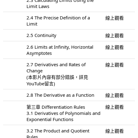
Limit Laws
2.4 The Precise Definition of a
線上觀看
Limit
2.5 Continuity
線上觀看
2.6 Limits at Infinity, Horizontal
線上觀看
Asymptotes
2.7 Derivatives and Rates of
線上觀看
Change
(本影片內容有部分錯誤，詳見
YouTube留言)
2.8 The Derivative as a Function
線上觀看
第三章 Differentiation Rules
線上觀看
3.1 Derivatives of Polynomials and
Exponential Functions
3.2 The Product and Quotient
線上觀看
Rules