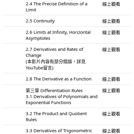
2.4 The Precise Definition of a
線上觀看
Limit
2.5 Continuity
線上觀看
2.6 Limits at Infinity, Horizontal
線上觀看
Asymptotes
2.7 Derivatives and Rates of
線上觀看
Change
(本影片內容有部分錯誤，詳見
YouTube留言)
2.8 The Derivative as a Function
線上觀看
第三章 Differentiation Rules
線上觀看
3.1 Derivatives of Polynomials and
Exponential Functions
3.2 The Product and Quotient
線上觀看
Rules
3.3 Derivatives of Trigonometric
線上觀看