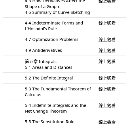
4.3 How Derivatives Affect the
線上觀看
Shape of a Graph
4.5 Summary of Curve Sketching
4.4 Indeterminate Forms and
線上觀看
L’Hospital’s Rule
4.7 Optimization Problems
線上觀看
4.9 Antiderivatives
線上觀看
第五章 Integrals
線上觀看
5.1 Areas and Distances
5.2 The Definite Integral
線上觀看
5.3 The Fundamental Theorem of
線上觀看
Calculus
5.4 Indefinite Integrals and the
線上觀看
Net Change Theorem
5.5 The Substitution Rule
線上觀看