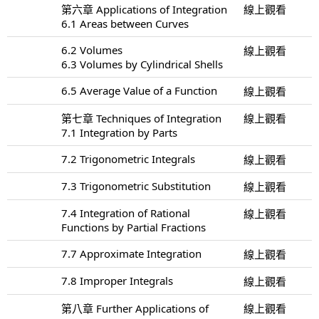
第六章 Applications of Integration
線上觀看
6.1 Areas between Curves
6.2 Volumes
線上觀看
6.3 Volumes by Cylindrical Shells
6.5 Average Value of a Function
線上觀看
第七章 Techniques of Integration
線上觀看
7.1 Integration by Parts
7.2 Trigonometric Integrals
線上觀看
7.3 Trigonometric Substitution
線上觀看
7.4 Integration of Rational
線上觀看
Functions by Partial Fractions
7.7 Approximate Integration
線上觀看
7.8 Improper Integrals
線上觀看
第八章 Further Applications of
線上觀看