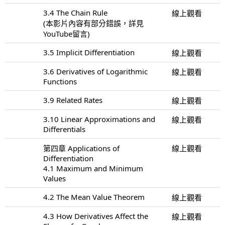
3.4 The Chain Rule
線上觀看
(本影片內容有部分錯誤，詳見
YouTube留言)
3.5 Implicit Differentiation
線上觀看
3.6 Derivatives of Logarithmic
線上觀看
Functions
3.9 Related Rates
線上觀看
3.10 Linear Approximations and
線上觀看
Differentials
第四章 Applications of
線上觀看
Differentiation
4.1 Maximum and Minimum
Values
4.2 The Mean Value Theorem
線上觀看
4.3 How Derivatives Affect the
線上觀看