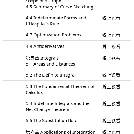
Shape of a Graph
4.5 Summary of Curve Sketching
4.4 Indeterminate Forms and
線上觀看
L’Hospital’s Rule
4.7 Optimization Problems
線上觀看
4.9 Antiderivatives
線上觀看
第五章 Integrals
線上觀看
5.1 Areas and Distances
5.2 The Definite Integral
線上觀看
5.3 The Fundamental Theorem of
線上觀看
Calculus
5.4 Indefinite Integrals and the
線上觀看
Net Change Theorem
5.5 The Substitution Rule
線上觀看
第六章 Applications of Integration
線上觀看