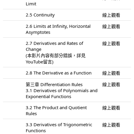
Limit
2.5 Continuity
線上觀看
2.6 Limits at Infinity, Horizontal
線上觀看
Asymptotes
2.7 Derivatives and Rates of
線上觀看
Change
(本影片內容有部分錯誤，詳見
YouTube留言)
2.8 The Derivative as a Function
線上觀看
第三章 Differentiation Rules
線上觀看
3.1 Derivatives of Polynomials and
Exponential Functions
3.2 The Product and Quotient
線上觀看
Rules
3.3 Derivatives of Trigonometric
線上觀看
Functions