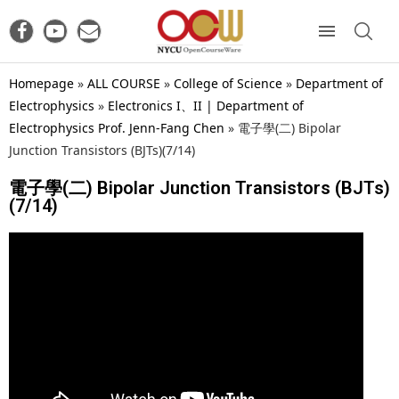
Homepage
»
ALL COURSE
»
College of Science
»
Department of
Electrophysics
»
Electronics I、II | Department of
Electrophysics Prof. Jenn-Fang Chen
»
電子學(二) Bipolar
Junction Transistors (BJTs)(7/14)
電子學(二) Bipolar Junction Transistors (BJTs)
(7/14)