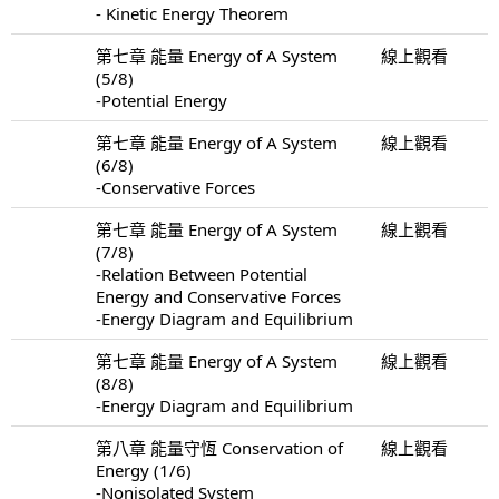
- Kinetic Energy Theorem
第七章 能量 Energy of A System
線上觀看
(5/8)
-Potential Energy
第七章 能量 Energy of A System
線上觀看
(6/8)
-Conservative Forces
第七章 能量 Energy of A System
線上觀看
(7/8)
-Relation Between Potential
Energy and Conservative Forces
-Energy Diagram and Equilibrium
第七章 能量 Energy of A System
線上觀看
(8/8)
-Energy Diagram and Equilibrium
第八章 能量守恆 Conservation of
線上觀看
Energy (1/6)
-Nonisolated System