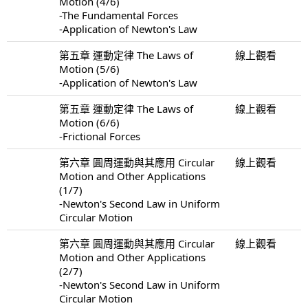
Motion (4/6)
-The Fundamental Forces
-Application of Newton's Law
第五章 運動定律 The Laws of
線上觀看
Motion (5/6)
-Application of Newton's Law
第五章 運動定律 The Laws of
線上觀看
Motion (6/6)
-Frictional Forces
第六章 圓周運動與其應用 Circular
線上觀看
Motion and Other Applications
(1/7)
-Newton's Second Law in Uniform
Circular Motion
第六章 圓周運動與其應用 Circular
線上觀看
Motion and Other Applications
(2/7)
-Newton's Second Law in Uniform
Circular Motion