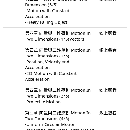
Dimension (5/5)
-Motion with Constant
Acceleration
-Freely Falling Object
第四章 向量與二維運動 Motion In
線上觀看
Two Dimensions (1/5)Vectors
第四章 向量與二維運動 Motion In
線上觀看
Two Dimensions (2/5)
-Position, Velocity and
Acceleration
-2D Motion with Constant
Acceleration
第四章 向量與二維運動 Motion In
線上觀看
Two Dimensions (3/5)
-Projectile Motion
第四章 向量與二維運動 Motion In
線上觀看
Two Dimensions (4/5)
-Uniform Circular Motion
-Tangential and Radial Acceleration