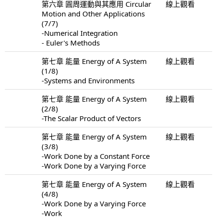
第六章 圓周運動與其應用 Circular
線上觀看
Motion and Other Applications
(7/7)
-Numerical Integration
- Euler's Methods
第七章 能量 Energy of A System
線上觀看
(1/8)
-Systems and Environments
第七章 能量 Energy of A System
線上觀看
(2/8)
-The Scalar Product of Vectors
第七章 能量 Energy of A System
線上觀看
(3/8)
-Work Done by a Constant Force
-Work Done by a Varying Force
第七章 能量 Energy of A System
線上觀看
(4/8)
-Work Done by a Varying Force
-Work