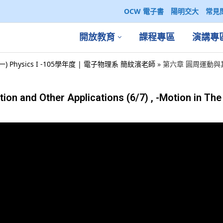
OCW 電子書
陽明交大
常見
開放教育
課程專區
演講專
一) Physics I -105學年度 | 電子物理系 簡紋濱老師
»
第六章 圓周運動與其應用 C
d Other Applications (6/7) , -Motion in The