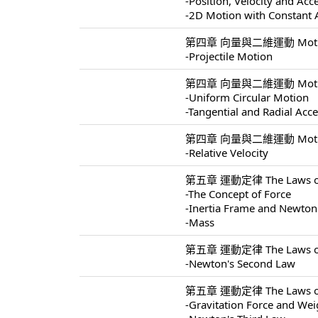
-Position, Velocity and Acc
-2D Motion with Constant 
第四章 向量與二維運動 Motion I
-Projectile Motion
第四章 向量與二維運動 Motion I
-Uniform Circular Motion
-Tangential and Radial Acce
第四章 向量與二維運動 Motion I
-Relative Velocity
第五章 運動定律 The Laws of 
-The Concept of Force
-Inertia Frame and Newton'
-Mass
第五章 運動定律 The Laws of 
-Newton's Second Law
第五章 運動定律 The Laws of 
-Gravitation Force and Wei