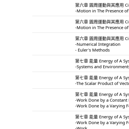
第六章 圓周運動與其應用 Circular 
-Motion in The Presence of
第六章 圓周運動與其應用 Circular 
-Motion in The Presence of
第六章 圓周運動與其應用 Circular 
-Numerical Integration
- Euler's Methods
第七章 能量 Energy of A Sys
-Systems and Environment
第七章 能量 Energy of A Sys
-The Scalar Product of Vect
第七章 能量 Energy of A Sys
-Work Done by a Constant 
-Work Done by a Varying F
第七章 能量 Energy of A Sys
-Work Done by a Varying F
-Work