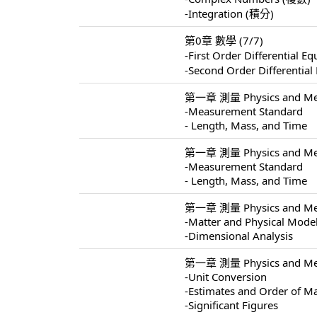
-Integration (積分)
第0章 數學 (7/7)
-First Order Differentia
-Second Order Different
第一章 測量 Physics and Mea
-Measurement Standard
- Length, Mass, and Time
第一章 測量 Physics and Mea
-Measurement Standard
- Length, Mass, and Time
第一章 測量 Physics and Mea
-Matter and Physical Mode
-Dimensional Analysis
第一章 測量 Physics and Mea
-Unit Conversion
-Estimates and Order of M
-Significant Figures