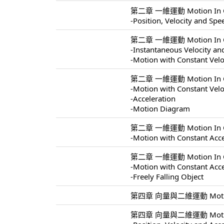
第二章 一維運動 Motion In On
-Position, Velocity and Spe
第二章 一維運動 Motion In On
-Instantaneous Velocity a
-Motion with Constant Velo
第二章 一維運動 Motion In On
-Motion with Constant Velo
-Acceleration
-Motion Diagram
第二章 一維運動 Motion In On
-Motion with Constant Acce
第二章 一維運動 Motion In On
-Motion with Constant Acce
-Freely Falling Object
第四章 向量與二維運動 Motion In
第四章 向量與二維運動 Motion I