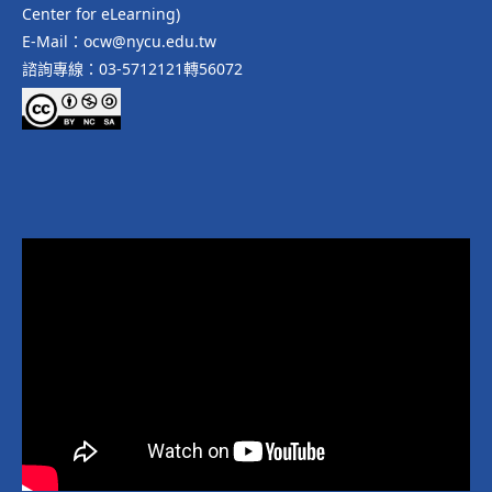
Center for eLearning)
E-Mail：ocw@nycu.edu.tw
諮詢專線：03-5712121轉56072