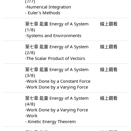
(7/7)
-Numerical Integration
- Euler's Methods
第七章 能量 Energy of A System
線上觀看
(1/8)
-Systems and Environments
第七章 能量 Energy of A System
線上觀看
(2/8)
-The Scalar Product of Vectors
第七章 能量 Energy of A System
線上觀看
(3/8)
-Work Done by a Constant Force
-Work Done by a Varying Force
第七章 能量 Energy of A System
線上觀看
(4/8)
-Work Done by a Varying Force
-Work
- Kinetic Energy Theorem