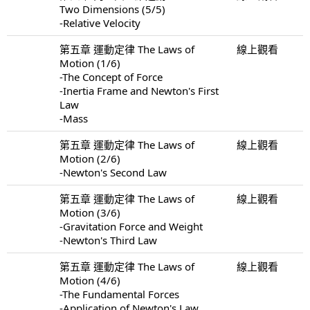
Two Dimensions (5/5)
-Relative Velocity
第五章 運動定律 The Laws of
線上觀看
Motion (1/6)
-The Concept of Force
-Inertia Frame and Newton's First
Law
-Mass
第五章 運動定律 The Laws of
線上觀看
Motion (2/6)
-Newton's Second Law
第五章 運動定律 The Laws of
線上觀看
Motion (3/6)
-Gravitation Force and Weight
-Newton's Third Law
第五章 運動定律 The Laws of
線上觀看
Motion (4/6)
-The Fundamental Forces
-Application of Newton's Law