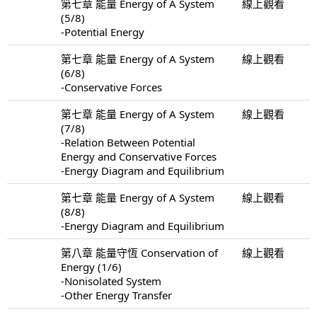
第七章 能量 Energy of A System
線上觀看
(5/8)
-Potential Energy
第七章 能量 Energy of A System
線上觀看
(6/8)
-Conservative Forces
第七章 能量 Energy of A System
線上觀看
(7/8)
-Relation Between Potential
Energy and Conservative Forces
-Energy Diagram and Equilibrium
第七章 能量 Energy of A System
線上觀看
(8/8)
-Energy Diagram and Equilibrium
第八章 能量守恆 Conservation of
線上觀看
Energy (1/6)
-Nonisolated System
-Other Energy Transfer