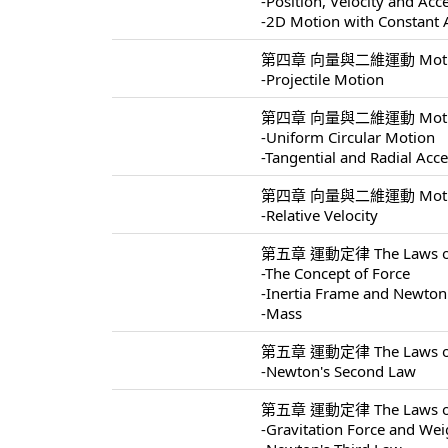
-Position, Velocity and Acc
-2D Motion with Constant 
第四章 向量與二維運動 Motion I
-Projectile Motion
第四章 向量與二維運動 Motion I
-Uniform Circular Motion
-Tangential and Radial Acce
第四章 向量與二維運動 Motion I
-Relative Velocity
第五章 運動定律 The Laws of 
-The Concept of Force
-Inertia Frame and Newton'
-Mass
第五章 運動定律 The Laws of 
-Newton's Second Law
第五章 運動定律 The Laws of 
-Gravitation Force and Wei