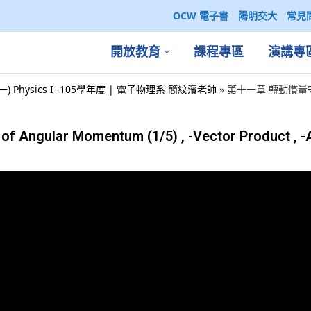
OCW 電子書
陽明交大
常見
開放教育
課程專區
演講專
一) Physics I -105學年度 | 電子物理系 簡紋濱老師
»
第十一章 轉動慣量守恆 Co
ular Momentum (1/5) , -Vector Product , -A