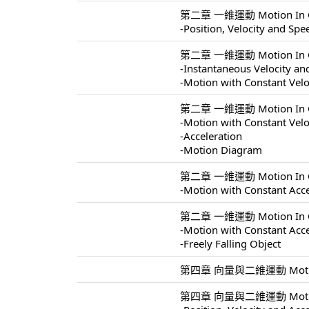
第二章 一維運動 Motion In On
-Position, Velocity and Spe
第二章 一維運動 Motion In On
-Instantaneous Velocity a
-Motion with Constant Velo
第二章 一維運動 Motion In On
-Motion with Constant Velo
-Acceleration
-Motion Diagram
第二章 一維運動 Motion In On
-Motion with Constant Acce
第二章 一維運動 Motion In On
-Motion with Constant Acce
-Freely Falling Object
第四章 向量與二維運動 Motion In
第四章 向量與二維運動 Motion I