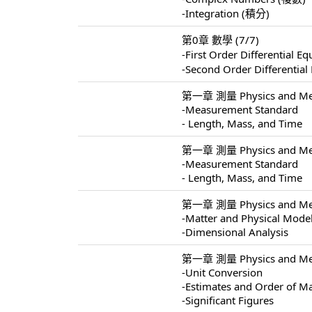
-Integration (積分)
第0章 數學 (7/7)
-First Order Differentia
-Second Order Different
第一章 測量 Physics and Mea
-Measurement Standard
- Length, Mass, and Time
第一章 測量 Physics and Mea
-Measurement Standard
- Length, Mass, and Time
第一章 測量 Physics and Mea
-Matter and Physical Mode
-Dimensional Analysis
第一章 測量 Physics and Mea
-Unit Conversion
-Estimates and Order of M
-Significant Figures