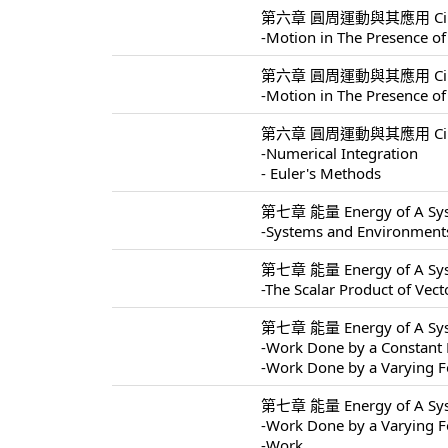
第六章 圓周運動與其應用 Circular 
-Motion in The Presence of
第六章 圓周運動與其應用 Circular 
-Motion in The Presence of
第六章 圓周運動與其應用 Circular 
-Numerical Integration
- Euler's Methods
第七章 能量 Energy of A Sys
-Systems and Environment
第七章 能量 Energy of A Sys
-The Scalar Product of Vect
第七章 能量 Energy of A Sys
-Work Done by a Constant 
-Work Done by a Varying F
第七章 能量 Energy of A Sys
-Work Done by a Varying F
-Work