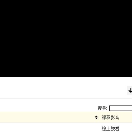
搜尋:
課程影音
線上觀看