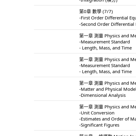
第0章 數學 (7/7)
-First Order Differentia
-Second Order Different
第一章 測量 Physics and Mea
-Measurement Standard
- Length, Mass, and Time
第一章 測量 Physics and Mea
-Measurement Standard
- Length, Mass, and Time
第一章 測量 Physics and Mea
-Matter and Physical Mode
-Dimensional Analysis
第一章 測量 Physics and Mea
-Unit Conversion
-Estimates and Order of M
-Significant Figures