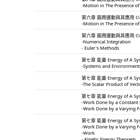
-Motion in The Presence of
第六章 圓周運動與其應用 Circular 
-Motion in The Presence of
第六章 圓周運動與其應用 Circular 
-Numerical Integration
- Euler's Methods
第七章 能量 Energy of A Sys
-Systems and Environment
第七章 能量 Energy of A Sys
-The Scalar Product of Vect
第七章 能量 Energy of A Sys
-Work Done by a Constant 
-Work Done by a Varying F
第七章 能量 Energy of A Sys
-Work Done by a Varying F
-Work
- Kinetic Energy Theorem