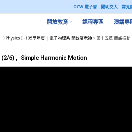
OCW 電子書
陽明交大
常見
開放教育
課程專區
演講專
一) Physics I -105學年度 | 電子物理系 簡紋濱老師
»
第十五章 簡諧振動 Oscil
/6) , -Simple Harmonic Motion