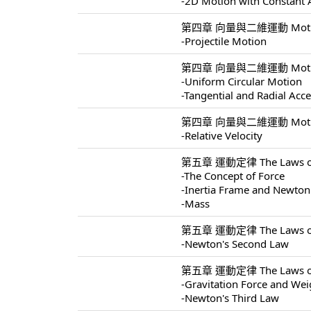
-2D Motion with Constant 
第四章 向量與二維運動 Motion I
-Projectile Motion
第四章 向量與二維運動 Motion I
-Uniform Circular Motion
-Tangential and Radial Acce
第四章 向量與二維運動 Motion I
-Relative Velocity
第五章 運動定律 The Laws of 
-The Concept of Force
-Inertia Frame and Newton'
-Mass
第五章 運動定律 The Laws of 
-Newton's Second Law
第五章 運動定律 The Laws of 
-Gravitation Force and Wei
-Newton's Third Law