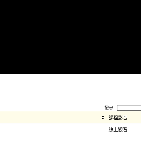
搜尋:
課程影音
線上觀看