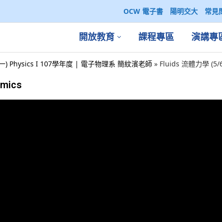
OCW 電子書
陽明交大
常見
開放教育
課程專區
演講專
一) Physics I 107學年度 | 電子物理系 簡紋濱老師
»
Fluids 流體力學 (5/6)
amics