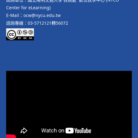
Center for eLearning)
E-Mail：ocw@nycu.edu.tw
諮詢專線：03-5712121轉56072