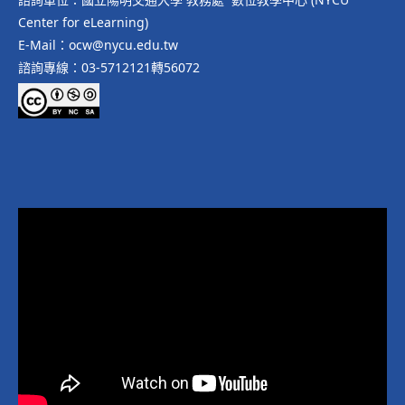
Center for eLearning)
E-Mail：ocw@nycu.edu.tw
諮詢專線：03-5712121轉56072