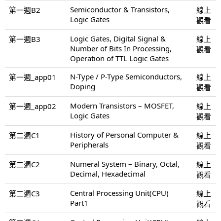
Semiconductor & Transistors,
第一週B2
線上
Logic Gates
觀看
Logic Gates, Digital Signal &
第一週B3
線上
Number of Bits In Processing,
觀看
Operation of TTL Logic Gates
N-Type / P-Type Semiconductors,
第一週_app01
線上
Doping
觀看
Modern Transistors – MOSFET,
第一週_app02
線上
Logic Gates
觀看
History of Personal Computer &
第二週C1
線上
Peripherals
觀看
Numeral System – Binary, Octal,
第二週C2
線上
Decimal, Hexadecimal
觀看
Central Processing Unit(CPU)
第二週C3
線上
Part1
觀看