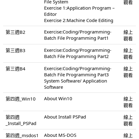
File System
觀看
Exercise 1:Application Program –
Editor
Exercise 2:Machine Code Editing
Exercise:Coding/Programming-
第三週B2
線上
Batch File Programming Part1
觀看
Exercise:Coding/Programming-
第三週B3
線上
Batch File Programming Part2
觀看
Exercise:Coding/Programming-
第三週B4
線上
Batch File Programming Part3
觀看
System Software/ Application
Software
About Win10
第四週_Win10
線上
觀看
About Install PSPad
第四週
線上
_Install_PSPad
觀看
About MS-DOS
第四週_msdos1
線上