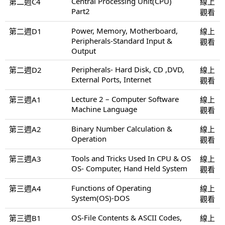
Central Processing Unit(CPU)
第二週C4
線上
Part2
觀看
Power, Memory, Motherboard,
第二週D1
線上
Peripherals-Standard Input &
觀看
Output
Peripherals- Hard Disk, CD ,DVD,
第二週D2
線上
External Ports, Internet
觀看
Lecture 2 – Computer Software
第三週A1
線上
Machine Language
觀看
Binary Number Calculation &
第三週A2
線上
Operation
觀看
Tools and Tricks Used In CPU & OS
第三週A3
線上
OS- Computer, Hand Held System
觀看
Functions of Operating
第三週A4
線上
System(OS)-DOS
觀看
OS-File Contents & ASCII Codes,
第三週B1
線上