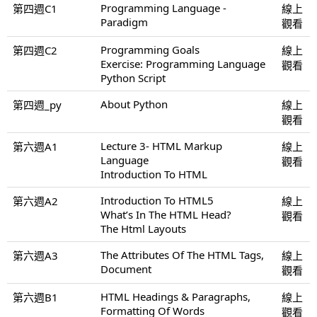
Programming Language -
第四週C1
線上
Paradigm
觀看
Programming Goals
第四週C2
線上
Exercise: Programming Language
觀看
Python Script
About Python
第四週_py
線上
觀看
Lecture 3- HTML Markup
第六週A1
線上
Language
觀看
Introduction To HTML
Introduction To HTML5
第六週A2
線上
What’s In The HTML Head?
觀看
The Html Layouts
The Attributes Of The HTML Tags,
第六週A3
線上
Document
觀看
HTML Headings & Paragraphs,
第六週B1
線上
Formatting Of Words
觀看