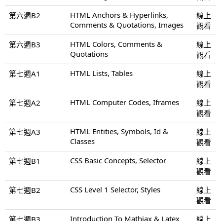
HTML Anchors & Hyperlinks,
第六週B2
線上
Comments & Quotations, Images
觀看
HTML Colors, Comments &
第六週B3
線上
Quotations
觀看
HTML Lists, Tables
第七週A1
線上
觀看
HTML Computer Codes, Iframes
第七週A2
線上
觀看
HTML Entities, Symbols, Id &
第七週A3
線上
Classes
觀看
CSS Basic Concepts, Selector
第七週B1
線上
觀看
CSS Level 1 Selector, Styles
第七週B2
線上
觀看
Introduction To Mathjax & Latex
第七週B3
線上